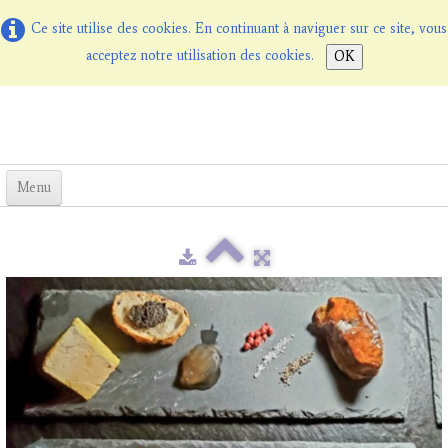
Ce site utilise des cookies. En continuant à naviguer sur ce site, vous
acceptez notre utilisation des cookies.
OK
Menu
Willkommen bei Les Terrasses
Übernachtung mit Frühstück
La Table d'Hôtes
▼
Preise
Online-Buchun
Fotos
Kontact